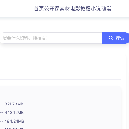
首页
公开课
素材
电影
教程
小说
动漫
想要什么资料，搜搜看！
搜索
- 321.73MB
- 443.12MB
-- 484.24MB