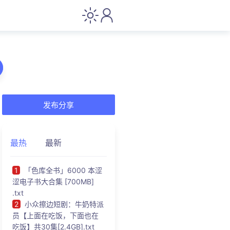
发布分享
最热
最新
1
「色库全书」6000 本涩
涩电子书大合集 [700MB]
.txt
2
小众擦边短剧：牛奶特派
员【上面在吃饭，下面也在
吃饭】共30集[2.4GB].txt