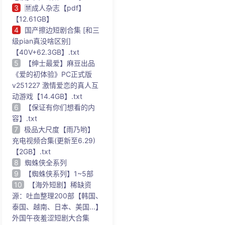
3
🈲成人杂志【pdf】
【12.61GB】
4
国产擦边短剧合集 [和三
级pian真没啥区别]
【40V+62.3GB】.txt
5
【绅士最爱】麻豆出品
《爱的初体验》PC正式版
v251227 激情爱恋的真人互
动游戏【14.4GB】.txt
6
【保证有你们想看的内
容】.txt
7
极品大尺度【雨乃哟】
充电视频合集(更新至6.29)
【2GB】.txt
8
蜘蛛侠全系列
9
【蜘蛛侠系列】1~5部
10
【海外短剧】稀缺资
源：吐血整理200部【韩国、
泰国、越南、日本、美国...】
外国午夜羞涩短剧大合集