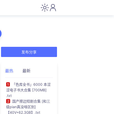
发布分享
最热
最新
1
「色库全书」6000 本涩
涩电子书大合集 [700MB]
.txt
2
国产擦边短剧合集 [和三
级pian真没啥区别]
【40V+62.3GB】.txt