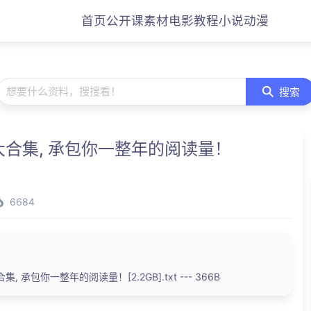
首页
公开课
素材
电影
教程
小说
动漫
想要什么资料，搜搜看！
搜索
合集, 承包你一整年的阅读量！
6684
 承包你一整年的阅读量！[2.2GB].txt --- 366B