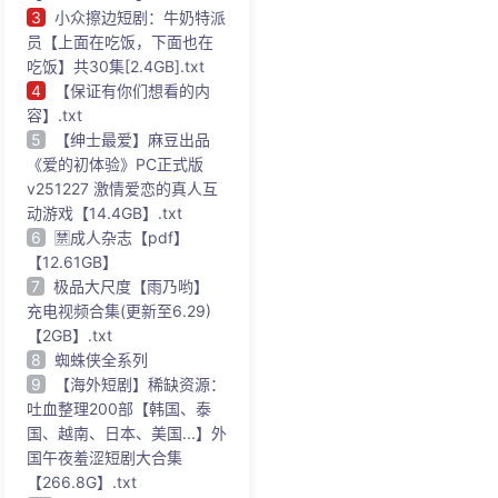
3
小众擦边短剧：牛奶特派
员【上面在吃饭，下面也在
吃饭】共30集[2.4GB].txt
4
【保证有你们想看的内
容】.txt
5
【绅士最爱】麻豆出品
《爱的初体验》PC正式版
v251227 激情爱恋的真人互
动游戏【14.4GB】.txt
6
🈲成人杂志【pdf】
【12.61GB】
7
极品大尺度【雨乃哟】
充电视频合集(更新至6.29)
【2GB】.txt
8
蜘蛛侠全系列
9
【海外短剧】稀缺资源：
吐血整理200部【韩国、泰
国、越南、日本、美国...】外
国午夜羞涩短剧大合集
【266.8G】.txt