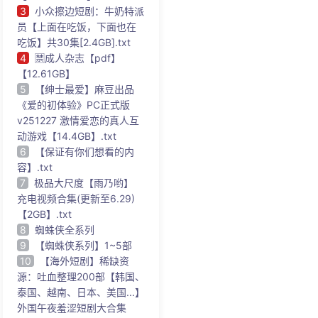
3
小众擦边短剧：牛奶特派
员【上面在吃饭，下面也在
吃饭】共30集[2.4GB].txt
4
🈲成人杂志【pdf】
【12.61GB】
5
【绅士最爱】麻豆出品
《爱的初体验》PC正式版
v251227 激情爱恋的真人互
动游戏【14.4GB】.txt
6
【保证有你们想看的内
容】.txt
7
极品大尺度【雨乃哟】
充电视频合集(更新至6.29)
【2GB】.txt
8
蜘蛛侠全系列
9
【蜘蛛侠系列】1~5部
10
【海外短剧】稀缺资
源：吐血整理200部【韩国、
泰国、越南、日本、美国...】
外国午夜羞涩短剧大合集