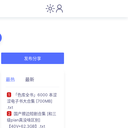
发布分享
最热
最新
1
「色库全书」6000 本涩
涩电子书大合集 [700MB]
.txt
2
国产擦边短剧合集 [和三
级pian真没啥区别]
【40V+62.3GB】.txt