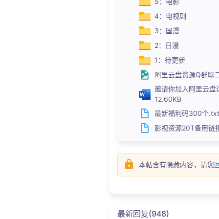
5：电影
4：电视剧
3：国漫
2：日漫
1：待更新
阿里云盘资源Q群聊二维码5
邀请你加入阿里云盘达人
12.60KB
最新福利码300个.txt 
影视资源20T备用链接，
本帖含有隐藏内容，请您
最新回复(948)