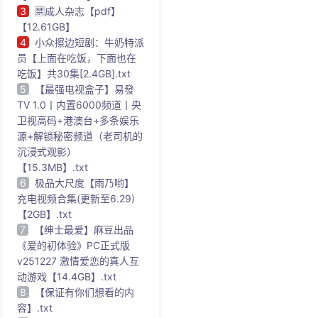
3
🈲成人杂志【pdf】
【12.61GB】
4
小众擦边短剧：牛奶特派
员【上面在吃饭，下面也在
吃饭】共30集[2.4GB].txt
5
【最强电视盒子】易發
TV 1.0丨内置6000频道丨央
卫视高码+港澳台+多条娱乐
源+解锁秘密频道（老司机的
沉浸式观影）
【15.3MB】.txt
6
极品大尺度【雨乃哟】
充电视频合集(更新至6.29)
【2GB】.txt
7
【绅士最爱】麻豆出品
《爱的初体验》PC正式版
v251227 激情爱恋的真人互
动游戏【14.4GB】.txt
8
【保证有你们想看的内
容】.txt