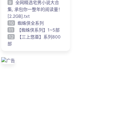
9
全网精选宅男小说大合
集, 承包你一整年的阅读量！
[2.2GB].txt
10
蜘蛛侠全系列
11
【蜘蛛侠系列】1~5部
12
【三上悠亜】系列800
部
广告