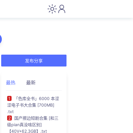
发布分享
最热
最新
1
「色库全书」6000 本涩
涩电子书大合集 [700MB]
.txt
2
国产擦边短剧合集 [和三
级pian真没啥区别]
【40V+62.3GB】.txt