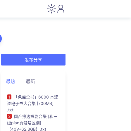
发布分享
最热
最新
1
「色库全书」6000 本涩
涩电子书大合集 [700MB]
.txt
2
国产擦边短剧合集 [和三
级pian真没啥区别]
【40V+62.3GB】.txt