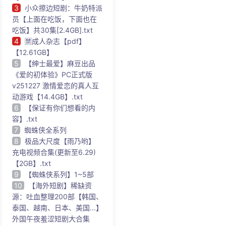
3
小众擦边短剧：牛奶特派
员【上面在吃饭，下面也在
吃饭】共30集[2.4GB].txt
4
🈲成人杂志【pdf】
【12.61GB】
5
【绅士最爱】麻豆出品
《爱的初体验》PC正式版
v251227 激情爱恋的真人互
动游戏【14.4GB】.txt
6
【保证有你们想看的内
容】.txt
7
蜘蛛侠全系列
8
极品大尺度【雨乃哟】
充电视频合集(更新至6.29)
【2GB】.txt
9
【蜘蛛侠系列】1~5部
10
【海外短剧】稀缺资
源：吐血整理200部【韩国、
泰国、越南、日本、美国...】
外国午夜羞涩短剧大合集