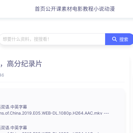
首页
公开课
素材
电影
教程
小说
动漫
想要什么资料，搜搜看！
搜索
9，高分纪录片
46
双语.中英字幕
ms.of.China.2019.E05.WEB-DL.1080p.H264.AAC.mkv ---
双语.中英字幕