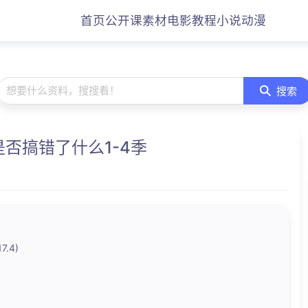
首页
公开课
素材
电影
教程
小说
动漫
想要什么资料，搜搜看！
搜索
否搞错了什么1-4季
.4)