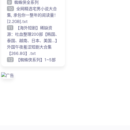
9
蜘蛛侠全系列
10
全网精选宅男小说大合
集, 承包你一整年的阅读量！
[2.2GB].txt
11
【海外短剧】稀缺资
源：吐血整理200部【韩国、
泰国、越南、日本、美国...】
外国午夜羞涩短剧大合集
【266.8G】.txt
12
【蜘蛛侠系列】1~5部
广告