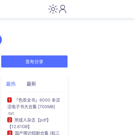
发布分享
最热
最新
1
「色库全书」6000 本涩
涩电子书大合集 [700MB]
.txt
2
🈲成人杂志【pdf】
【12.61GB】
3
国产擦边短剧合集 [和三