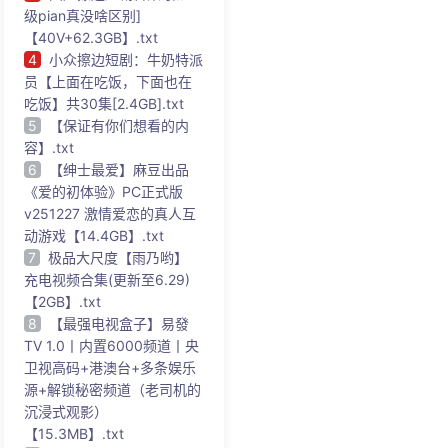
级pian真没啥区别]
【40V+62.3GB】.txt
4
小众擦边短剧：牛奶特派
员【上面在吃饭，下面也在
吃饭】共30集[2.4GB].txt
5
【保证有你们想看的内
容】.txt
6
【绅士最爱】麻豆出品
《爱的初体验》PC正式版
v251227 激情爱恋的真人互
动游戏【14.4GB】.txt
7
极品大尺度【雨乃哟】
充电视频合集(更新至6.29)
【2GB】.txt
8
【最强电视盒子】易發
TV 1.0丨内置6000频道丨央
卫视高码+港澳台+多条娱乐
源+解锁秘密频道（老司机的
沉浸式观影）
【15.3MB】.txt