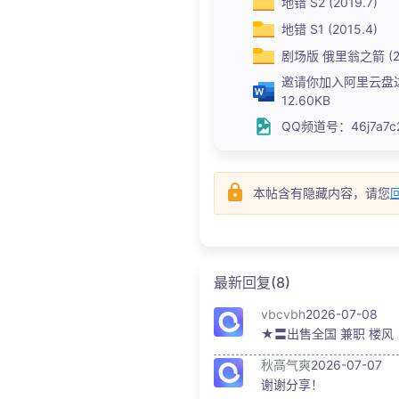
地错 S2 (2019.7)
地错 S1 (2015.4)
剧场版 俄里翁之箭 (20
邀请你加入阿里云盘达人
12.60KB
QQ频道号：46j7a7c21d
本帖含有隐藏内容，请您
最新回复(8)
vbcvbh
2026-07-08
★〓出售全国 兼职 楼风 
秋高气爽
2026-07-07
谢谢分享！