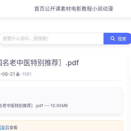
首页
公开课
素材
电影
教程
小说
动漫
想要什么资料，搜搜看！
搜索
名老中医特别推荐］.pdf
-06-21
1581
医特别推荐］.pdf --- 10.95MB
回复
后查看