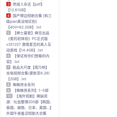
3
🈲成人杂志【pdf】
【12.61GB】
4
国产擦边短剧合集 [和三
级pian真没啥区别]
【40V+62.3GB】.txt
5
【绅士最爱】麻豆出品
《爱的初体验》PC正式版
v251227 激情爱恋的真人互
动游戏【14.4GB】.txt
6
【保证有你们想看的内
容】.txt
7
极品大尺度【雨乃哟】
充电视频合集(更新至6.29)
【2GB】.txt
8
蜘蛛侠全系列
9
【蜘蛛侠系列】1~5部
10
【海外短剧】稀缺资
源：吐血整理200部【韩国、
泰国、越南、日本、美国...】
外国午夜羞涩短剧大合集