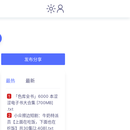
发布分享
最热
最新
1
「色库全书」6000 本涩
涩电子书大合集 [700MB]
.txt
2
小众擦边短剧：牛奶特派
员【上面在吃饭，下面也在
吃饭】共30集[2.4GB].txt