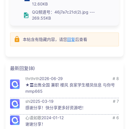
12.60KB
QQ频道号：46j7a7c21d(2).jpg ---
269.55KB
本帖含有隐藏内容，请您
回复
后查看
最新回复(8)
thrthrth
2026-06-29
# 8
★〓出售全国 兼职 楼风 良家学生楼凤信息 与你号
mmp665
shi
2025-03-19
# 7
感谢分享！快分享更多好资源吧！
心语如歌
2024-01-12
# 6
谢谢分享！