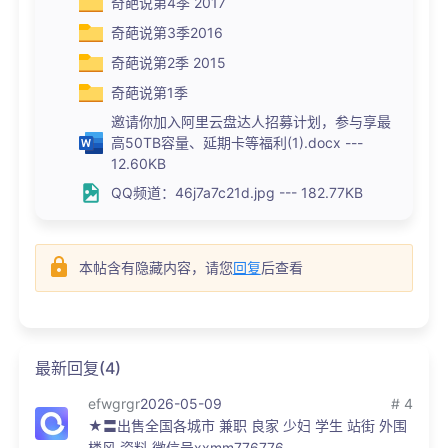
奇葩说第4季 2017
奇葩说第3季2016
奇葩说第2季 2015
奇葩说第1季
邀请你加入阿里云盘达人招募计划，参与享最
高50TB容量、延期卡等福利(1).docx ---
12.60KB
QQ频道：46j7a7c21d.jpg --- 182.77KB
本帖含有隐藏内容，请您
回复
后查看
最新回复(4)
efwgrgr
2026-05-09
# 4
★〓出售全国各城市 兼职 良家 少妇 学生 站街 外围
楼风 资料 微信号xxmm776776