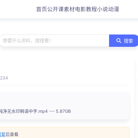
首页
公开课
素材
电影
教程
小说
动漫
想要什么资料，搜搜看！
搜索
234
净无水印韩语中字.mp4 --- 5.87GB
回复
后查看