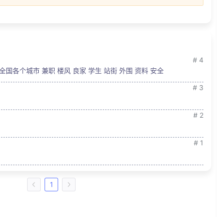
# 4
出售全国各个城市 兼职 楼风 良家 学生 站街 外围 资料 安全
# 3
# 2
# 1
1