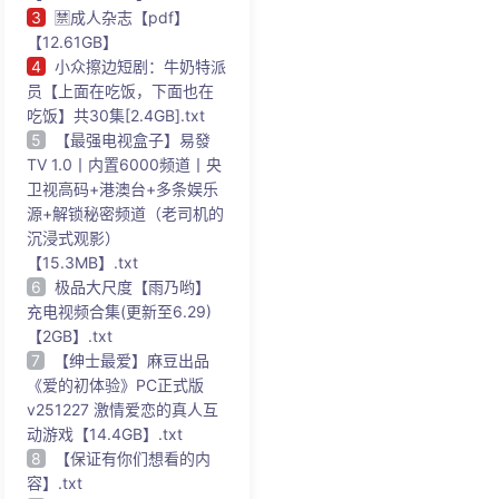
3
🈲成人杂志【pdf】
【12.61GB】
4
小众擦边短剧：牛奶特派
员【上面在吃饭，下面也在
吃饭】共30集[2.4GB].txt
5
【最强电视盒子】易發
TV 1.0丨内置6000频道丨央
卫视高码+港澳台+多条娱乐
源+解锁秘密频道（老司机的
沉浸式观影）
【15.3MB】.txt
6
极品大尺度【雨乃哟】
充电视频合集(更新至6.29)
【2GB】.txt
7
【绅士最爱】麻豆出品
《爱的初体验》PC正式版
v251227 激情爱恋的真人互
动游戏【14.4GB】.txt
8
【保证有你们想看的内
容】.txt