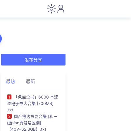
发布分享
最热
最新
1
「色库全书」6000 本涩
涩电子书大合集 [700MB]
.txt
2
国产擦边短剧合集 [和三
级pian真没啥区别]
【40V+62.3GB】.txt