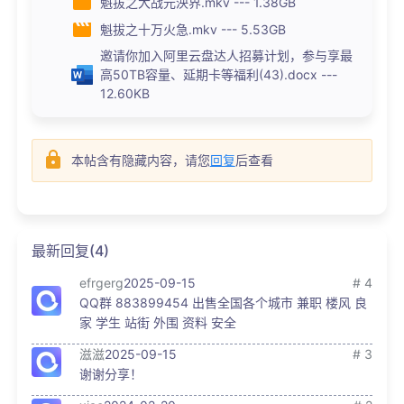
魁拔之大战元泱界.mkv --- 1.38GB
魁拔之十万火急.mkv --- 5.53GB
邀请你加入阿里云盘达人招募计划，参与享最
高50TB容量、延期卡等福利(43).docx ---
12.60KB
本帖含有隐藏内容，请您
回复
后查看
最新回复(4)
efrgerg
2025-09-15
# 4
QQ群 883899454 出售全国各个城市 兼职 楼风 良
家 学生 站街 外围 资料 安全
滋滋
2025-09-15
# 3
谢谢分享！