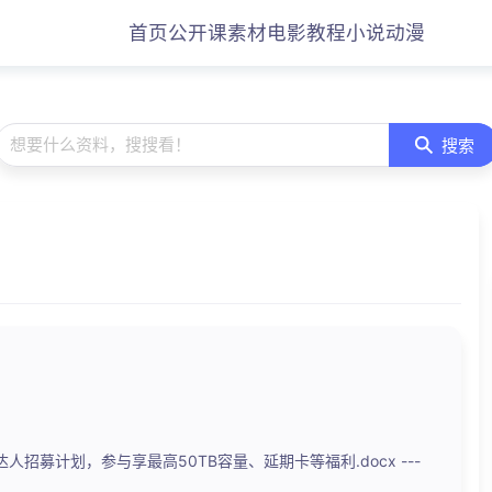
首页
公开课
素材
电影
教程
小说
动漫
想要什么资料，搜搜看！
搜索
招募计划，参与享最高50TB容量、延期卡等福利.docx ---