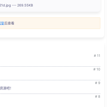
.jpg --- 269.55KB
回复
后查看
# 11
# 10
# 9
资源吧！
# 8