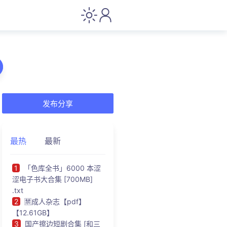
发布分享
最热
最新
1
「色库全书」6000 本涩
涩电子书大合集 [700MB]
.txt
2
🈲成人杂志【pdf】
【12.61GB】
3
国产擦边短剧合集 [和三