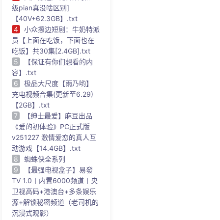
级pian真没啥区别]
【40V+62.3GB】.txt
4
小众擦边短剧：牛奶特派
员【上面在吃饭，下面也在
吃饭】共30集[2.4GB].txt
5
【保证有你们想看的内
容】.txt
6
极品大尺度【雨乃哟】
充电视频合集(更新至6.29)
【2GB】.txt
7
【绅士最爱】麻豆出品
《爱的初体验》PC正式版
v251227 激情爱恋的真人互
动游戏【14.4GB】.txt
8
蜘蛛侠全系列
9
【最强电视盒子】易發
TV 1.0丨内置6000频道丨央
卫视高码+港澳台+多条娱乐
源+解锁秘密频道（老司机的
沉浸式观影）