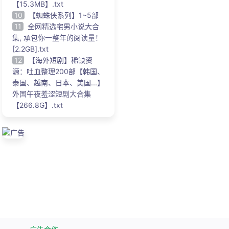
【15.3MB】.txt
10
【蜘蛛侠系列】1~5部
11
全网精选宅男小说大合
集, 承包你一整年的阅读量！
[2.2GB].txt
12
【海外短剧】稀缺资
源：吐血整理200部【韩国、
泰国、越南、日本、美国...】
外国午夜羞涩短剧大合集
【266.8G】.txt
广告