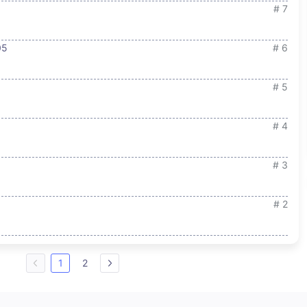
# 7
05
# 6
# 5
# 4
# 3
# 2
1
2