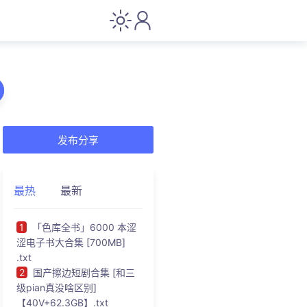
发布分享
最热
最新
1
「色库全书」6000 本涩
涩电子书大合集 [700MB]
.txt
2
国产擦边短剧合集 [和三
级pian真没啥区别]
【40V+62.3GB】.txt