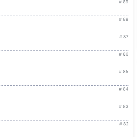
# 89
# 88
# 87
# 86
# 85
# 84
# 83
# 82