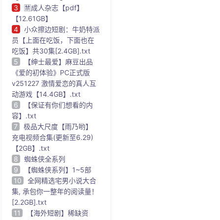
3
🈲成人杂志【pdf】
【12.61GB】
4
小众擦边短剧：牛奶特派
员【上面在吃饭，下面也在
吃饭】共30集[2.4GB].txt
5
【绅士最爱】麻豆出品
《爱的初体验》PC正式版
v251227 激情爱恋的真人互
动游戏【14.4GB】.txt
6
【保证有你们想看的内
容】.txt
7
极品大尺度【雨乃哟】
充电视频合集(更新至6.29)
【2GB】.txt
8
蜘蛛侠全系列
9
【蜘蛛侠系列】1~5部
10
全网精选宅男小说大合
集, 承包你一整年的阅读量！
[2.2GB].txt
11
【海外短剧】稀缺资