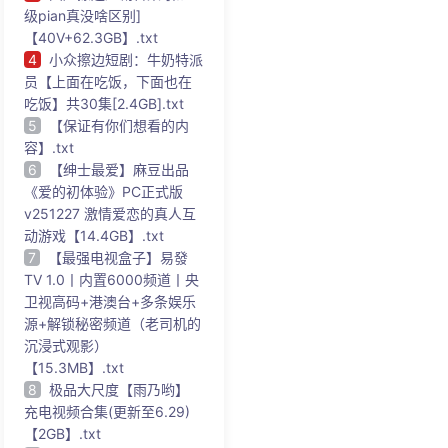
级pian真没啥区别]
【40V+62.3GB】.txt
4
小众擦边短剧：牛奶特派
员【上面在吃饭，下面也在
吃饭】共30集[2.4GB].txt
5
【保证有你们想看的内
容】.txt
6
【绅士最爱】麻豆出品
《爱的初体验》PC正式版
v251227 激情爱恋的真人互
动游戏【14.4GB】.txt
7
【最强电视盒子】易發
TV 1.0丨内置6000频道丨央
卫视高码+港澳台+多条娱乐
源+解锁秘密频道（老司机的
沉浸式观影）
【15.3MB】.txt
8
极品大尺度【雨乃哟】
充电视频合集(更新至6.29)
【2GB】.txt