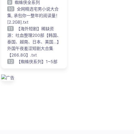
9
蜘蛛侠全系列
10
全网精选宅男小说大合
集, 承包你一整年的阅读量！
[2.2GB].txt
11
【海外短剧】稀缺资
源：吐血整理200部【韩国、
泰国、越南、日本、美国...】
外国午夜羞涩短剧大合集
【266.8G】.txt
12
【蜘蛛侠系列】1~5部
广告