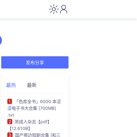
发布分享
最热
最新
1
「色库全书」6000 本涩
涩电子书大合集 [700MB]
.txt
2
🈲成人杂志【pdf】
【12.61GB】
3
国产擦边短剧合集 [和三