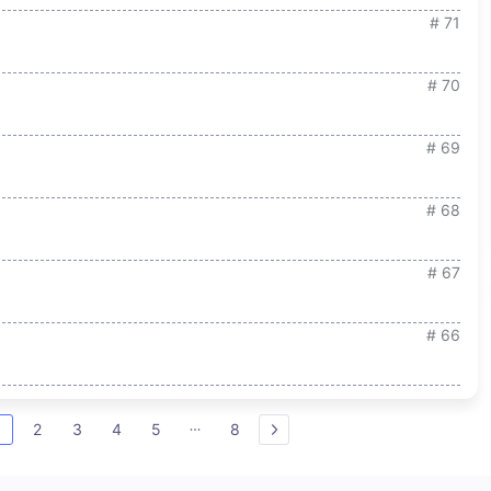
# 71
# 70
# 69
# 68
# 67
# 66
1
2
3
4
5
8