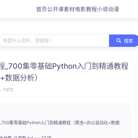
首页
公开课
素材
电影
教程
小说
动漫
想要什么资料，搜搜看！
搜索
教程_700集零基础Python入门到精通教程
+数据分析）
1372
程_700集零基础Python入门到精通教程（爬虫+办公自动化+数据
集 必须看.txt --- 737B