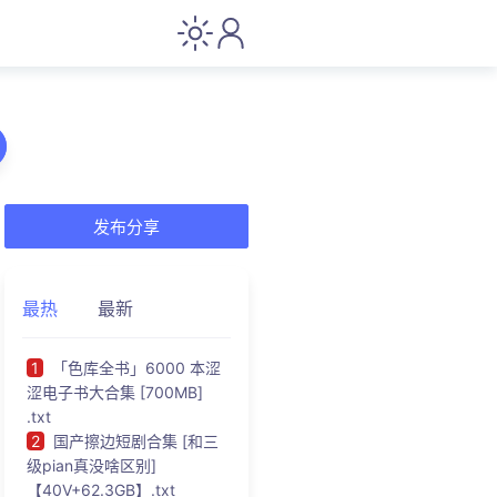
发布分享
最热
最新
1
「色库全书」6000 本涩
涩电子书大合集 [700MB]
.txt
2
国产擦边短剧合集 [和三
级pian真没啥区别]
【40V+62.3GB】.txt