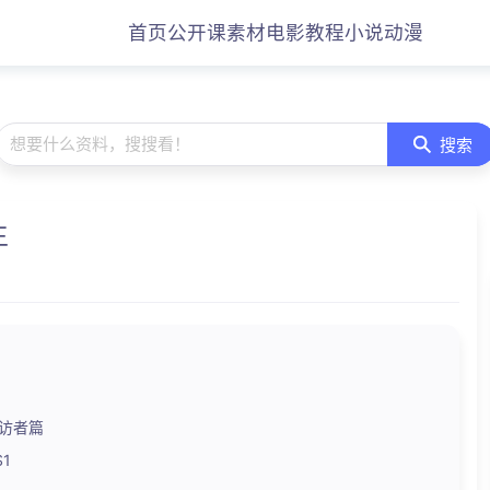
首页
公开课
素材
电影
教程
小说
动漫
想要什么资料，搜搜看！
搜索
生
来访者篇
1