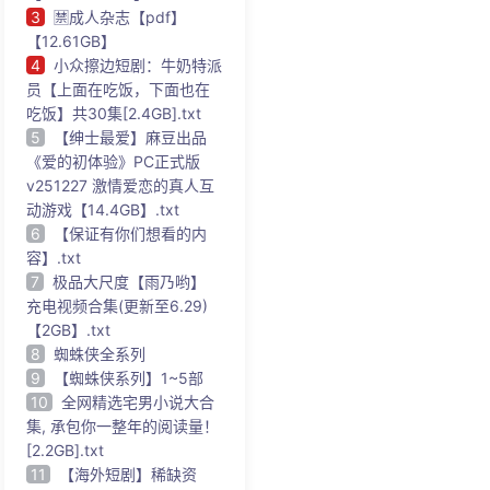
3
🈲成人杂志【pdf】
【12.61GB】
4
小众擦边短剧：牛奶特派
员【上面在吃饭，下面也在
吃饭】共30集[2.4GB].txt
5
【绅士最爱】麻豆出品
《爱的初体验》PC正式版
v251227 激情爱恋的真人互
动游戏【14.4GB】.txt
6
【保证有你们想看的内
容】.txt
7
极品大尺度【雨乃哟】
充电视频合集(更新至6.29)
【2GB】.txt
8
蜘蛛侠全系列
9
【蜘蛛侠系列】1~5部
10
全网精选宅男小说大合
集, 承包你一整年的阅读量！
[2.2GB].txt
11
【海外短剧】稀缺资