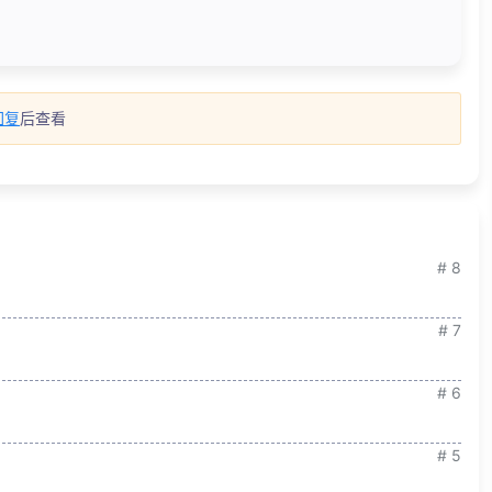
回复
后查看
# 8
# 7
# 6
# 5