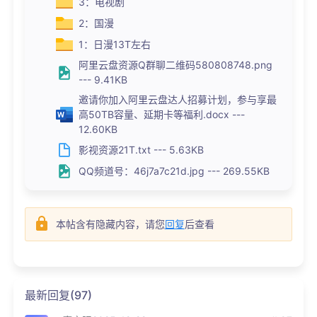
3：电视剧
2：国漫
1：日漫13T左右
阿里云盘资源Q群聊二维码580808748.png
--- 9.41KB
邀请你加入阿里云盘达人招募计划，参与享最
高50TB容量、延期卡等福利.docx ---
12.60KB
影视资源21T.txt --- 5.63KB
QQ频道号：46j7a7c21d.jpg --- 269.55KB
本帖含有隐藏内容，请您
回复
后查看
最新回复(97)