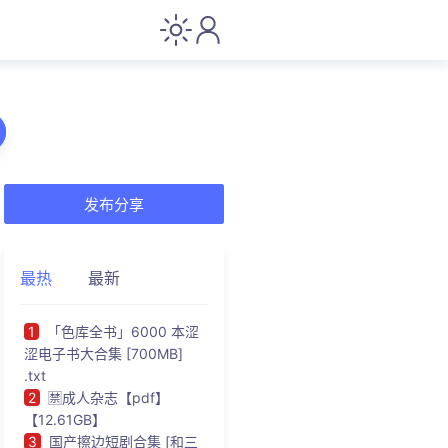
发布分享
最热
最新
1
「色库全书」6000 本涩
涩电子书大合集 [700MB]
.txt
2
🈲成人杂志【pdf】
【12.61GB】
3
国产擦边短剧合集 [和三