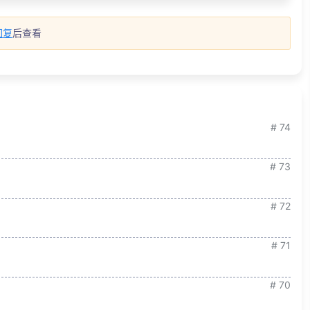
回复
后查看
# 74
# 73
# 72
# 71
# 70