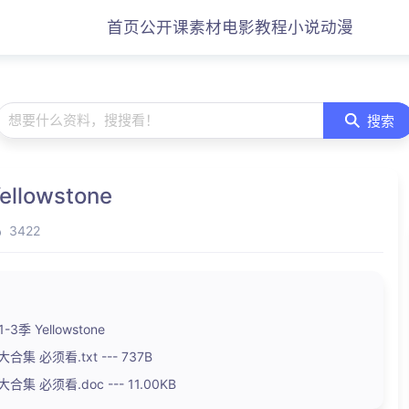
首页
公开课
素材
电影
教程
小说
动漫
想要什么资料，搜搜看！
搜索
llowstone
3422
季 Yellowstone
集 必须看.txt --- 737B
集 必须看.doc --- 11.00KB