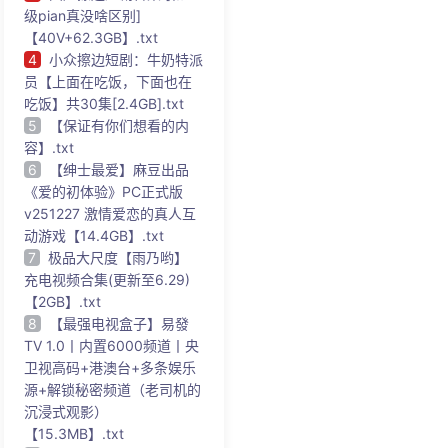
级pian真没啥区别]
【40V+62.3GB】.txt
4
小众擦边短剧：牛奶特派
员【上面在吃饭，下面也在
吃饭】共30集[2.4GB].txt
5
【保证有你们想看的内
容】.txt
6
【绅士最爱】麻豆出品
《爱的初体验》PC正式版
v251227 激情爱恋的真人互
动游戏【14.4GB】.txt
7
极品大尺度【雨乃哟】
充电视频合集(更新至6.29)
【2GB】.txt
8
【最强电视盒子】易發
TV 1.0丨内置6000频道丨央
卫视高码+港澳台+多条娱乐
源+解锁秘密频道（老司机的
沉浸式观影）
【15.3MB】.txt