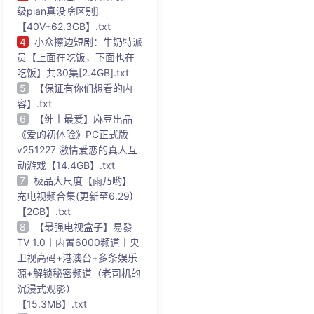
级pian真没啥区别]
【40V+62.3GB】.txt
4
小众擦边短剧：牛奶特派
员【上面在吃饭，下面也在
吃饭】共30集[2.4GB].txt
5
【保证有你们想看的内
容】.txt
6
【绅士最爱】麻豆出品
《爱的初体验》PC正式版
v251227 激情爱恋的真人互
动游戏【14.4GB】.txt
7
极品大尺度【雨乃哟】
充电视频合集(更新至6.29)
【2GB】.txt
8
【最强电视盒子】易發
TV 1.0丨内置6000频道丨央
卫视高码+港澳台+多条娱乐
源+解锁秘密频道（老司机的
沉浸式观影）
【15.3MB】.txt