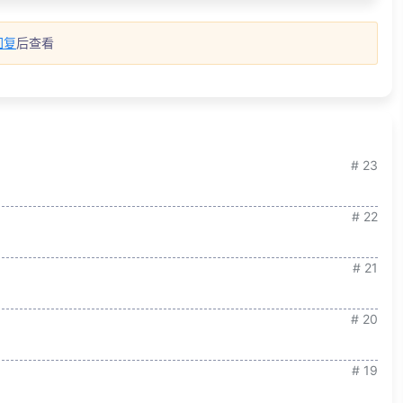
回复
后查看
# 23
# 22
# 21
# 20
# 19