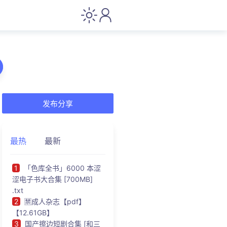
发布分享
最热
最新
1
「色库全书」6000 本涩
涩电子书大合集 [700MB]
.txt
2
🈲成人杂志【pdf】
【12.61GB】
3
国产擦边短剧合集 [和三