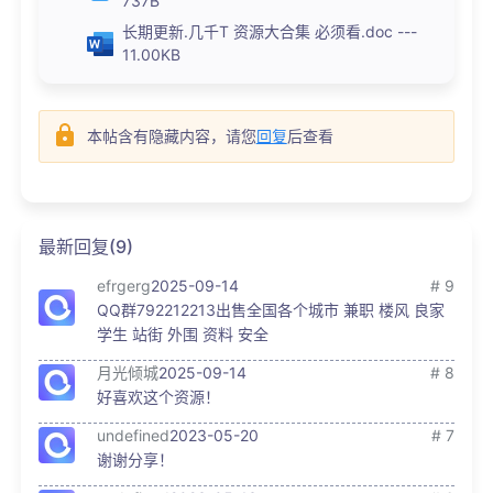
737B
长期更新.几千T 资源大合集 必须看.doc ---
11.00KB
本帖含有隐藏内容，请您
回复
后查看
最新回复(9)
efrgerg
2025-09-14
# 9
QQ群792212213出售全国各个城市 兼职 楼风 良家
学生 站街 外围 资料 安全
月光倾城
2025-09-14
# 8
好喜欢这个资源！
undefined
2023-05-20
# 7
谢谢分享！