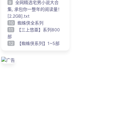
9
全网精选宅男小说大合
集, 承包你一整年的阅读量！
[2.2GB].txt
10
蜘蛛侠全系列
11
【三上悠亜】系列800
部
12
【蜘蛛侠系列】1~5部
广告