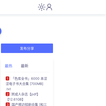
发布分享
最热
最新
1
「色库全书」6000 本涩
涩电子书大合集 [700MB]
.txt
2
🈲成人杂志【pdf】
【12.61GB】
3
国产擦边短剧合集 [和三