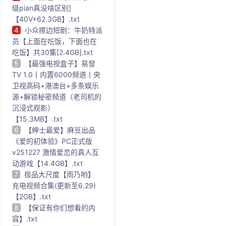
级pian真没啥区别]
【40V+62.3GB】.txt
4
小众擦边短剧：牛奶特派
员【上面在吃饭，下面也在
吃饭】共30集[2.4GB].txt
5
【最强电视盒子】易發
TV 1.0丨内置6000频道丨央
卫视高码+港澳台+多条娱乐
源+解锁秘密频道（老司机的
沉浸式观影）
【15.3MB】.txt
6
【绅士最爱】麻豆出品
《爱的初体验》PC正式版
v251227 激情爱恋的真人互
动游戏【14.4GB】.txt
7
极品大尺度【雨乃哟】
充电视频合集(更新至6.29)
【2GB】.txt
8
【保证有你们想看的内
容】.txt