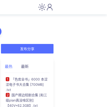
发布分享
最热
最新
1
「色库全书」6000 本涩
涩电子书大合集 [700MB]
.txt
2
国产擦边短剧合集 [和三
级pian真没啥区别]
【40V+62.3GB】.txt