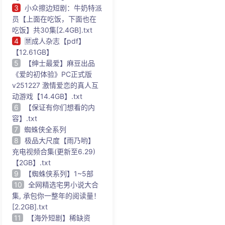
3
小众擦边短剧：牛奶特派
员【上面在吃饭，下面也在
吃饭】共30集[2.4GB].txt
4
🈲成人杂志【pdf】
【12.61GB】
5
【绅士最爱】麻豆出品
《爱的初体验》PC正式版
v251227 激情爱恋的真人互
动游戏【14.4GB】.txt
6
【保证有你们想看的内
容】.txt
7
蜘蛛侠全系列
8
极品大尺度【雨乃哟】
充电视频合集(更新至6.29)
【2GB】.txt
9
【蜘蛛侠系列】1~5部
10
全网精选宅男小说大合
集, 承包你一整年的阅读量！
[2.2GB].txt
11
【海外短剧】稀缺资