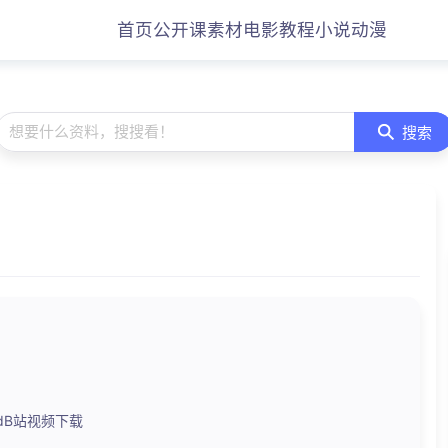
首页
公开课
素材
电影
教程
小说
动漫
想要什么资料，搜搜看！
搜索
nloadB站视频下载