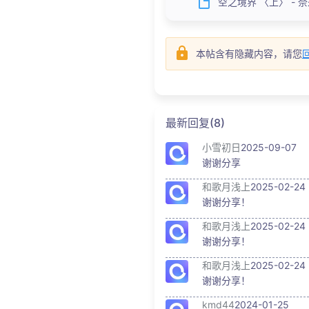
空之境界 〈上〉 - 奈须き
本帖含有隐藏内容，请您
最新回复(8)
小雪初日
2025-09-07
谢谢分享
和歌月浅上
2025-02-24
谢谢分享！
和歌月浅上
2025-02-24
谢谢分享！
和歌月浅上
2025-02-24
谢谢分享！
kmd44
2024-01-25