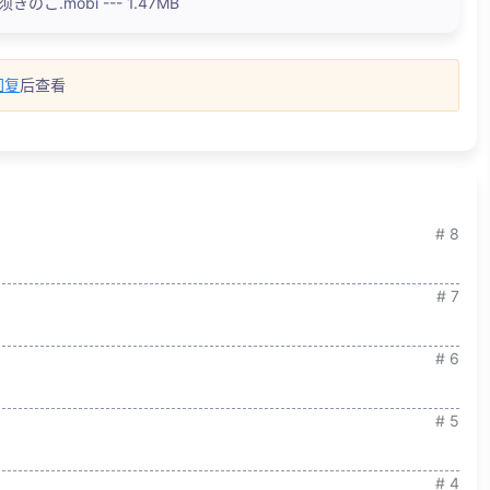
のこ.mobi --- 1.47MB
回复
后查看
# 8
# 7
# 6
# 5
# 4