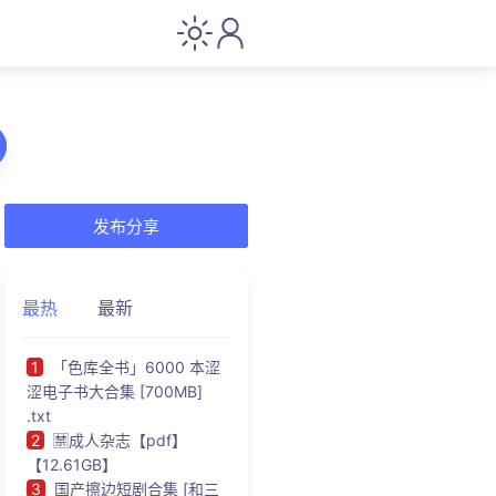
发布分享
最热
最新
1
「色库全书」6000 本涩
涩电子书大合集 [700MB]
.txt
2
🈲成人杂志【pdf】
【12.61GB】
3
国产擦边短剧合集 [和三