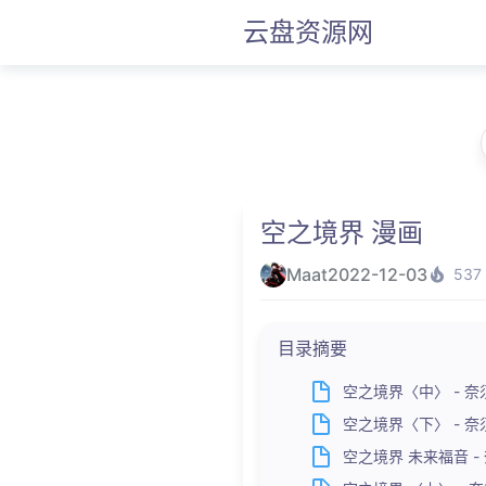
云盘资源网
空之境界 漫画
Maat
2022-12-03
537
目录摘要
空之境界〈中〉 - 奈须きの
空之境界〈下〉 - 奈须き
空之境界 未来福音 - 奈