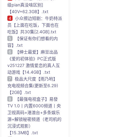
级pian真没啥区别]
【40V+62.3GB】.txt
4
小众擦边短剧：牛奶特派
员【上面在吃饭，下面也在
吃饭】共30集[2.4GB].txt
5
【保证有你们想看的内
容】.txt
6
【绅士最爱】麻豆出品
《爱的初体验》PC正式版
v251227 激情爱恋的真人互
动游戏【14.4GB】.txt
7
极品大尺度【雨乃哟】
充电视频合集(更新至6.29)
【2GB】.txt
8
【最强电视盒子】易發
TV 1.0丨内置6000频道丨央
卫视高码+港澳台+多条娱乐
源+解锁秘密频道（老司机的
沉浸式观影）
【15.3MB】.txt