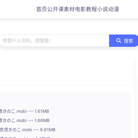
首页
公开课
素材
电影
教程
小说
动漫
想要什么资料，搜搜看！
搜索
こ.mobi --- 1.61MB
のこ.mobi --- 1.66MB
须きのこ.mobi --- 9.61MB