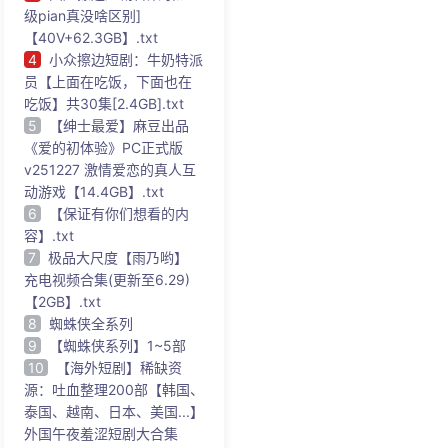
级pian真没啥区别]
【40V+62.3GB】.txt
4
小众擦边短剧：牛奶特派
员【上面在吃饭，下面也在
吃饭】共30集[2.4GB].txt
5
【绅士最爱】麻豆出品
《爱的初体验》PC正式版
v251227 激情爱恋的真人互
动游戏【14.4GB】.txt
6
【保证有你们想看的内
容】.txt
7
极品大尺度【雨乃哟】
充电视频合集(更新至6.29)
【2GB】.txt
8
蜘蛛侠全系列
9
【蜘蛛侠系列】1~5部
10
【海外短剧】稀缺资
源：吐血整理200部【韩国、
泰国、越南、日本、美国...】
外国午夜羞涩短剧大合集