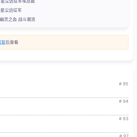
险.星尘远征军埃及篇
险.星尘远征军
险.幽灵之血 战斗潮流
回复
后查看
# 95
# 94
# 93
# 92