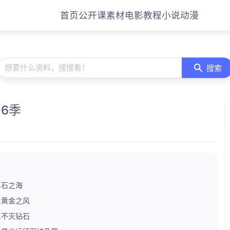
首页
公开课
素材
电影
教程
小说
动漫
想要什么资料，搜搜看！
搜索
-6季
7
.石之海
险.黄金之风
险.不灭钻石