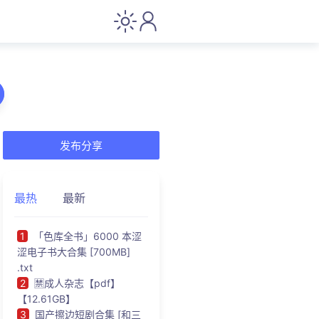
发布分享
最热
最新
1
「色库全书」6000 本涩
涩电子书大合集 [700MB]
.txt
2
🈲成人杂志【pdf】
【12.61GB】
3
国产擦边短剧合集 [和三