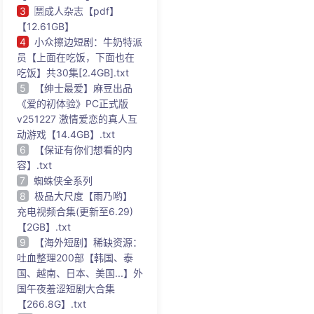
3
🈲成人杂志【pdf】
【12.61GB】
4
小众擦边短剧：牛奶特派
员【上面在吃饭，下面也在
吃饭】共30集[2.4GB].txt
5
【绅士最爱】麻豆出品
《爱的初体验》PC正式版
v251227 激情爱恋的真人互
动游戏【14.4GB】.txt
6
【保证有你们想看的内
容】.txt
7
蜘蛛侠全系列
8
极品大尺度【雨乃哟】
充电视频合集(更新至6.29)
【2GB】.txt
9
【海外短剧】稀缺资源：
吐血整理200部【韩国、泰
国、越南、日本、美国...】外
国午夜羞涩短剧大合集
【266.8G】.txt