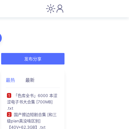
发布分享
最热
最新
1
「色库全书」6000 本涩
涩电子书大合集 [700MB]
.txt
2
国产擦边短剧合集 [和三
级pian真没啥区别]
【40V+62.3GB】.txt