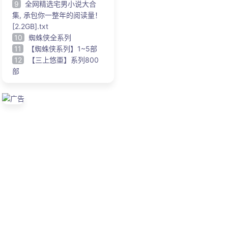
9
全网精选宅男小说大合
集, 承包你一整年的阅读量！
[2.2GB].txt
10
蜘蛛侠全系列
11
【蜘蛛侠系列】1~5部
12
【三上悠亜】系列800
部
广告