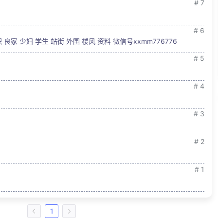
# 7
# 6
家 少妇 学生 站街 外围 楼风 资料 微信号xxmm776776
# 5
# 4
# 3
# 2
# 1
1