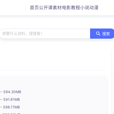
首页
公开课
素材
电影
教程
小说
动漫
想要什么资料，搜搜看！
搜索
- 594.30MB
 591.81MB
 598.17MB