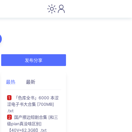
发布分享
最热
最新
1
「色库全书」6000 本涩
涩电子书大合集 [700MB]
.txt
2
国产擦边短剧合集 [和三
级pian真没啥区别]
【40V+62.3GB】.txt