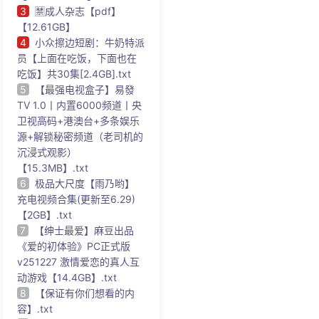
3
🈲成人杂志【pdf】
【12.61GB】
4
小众擦边短剧：牛奶特派
员【上面在吃饭，下面也在
吃饭】共30集[2.4GB].txt
5
【最强电视盒子】易發
TV 1.0丨内置6000频道丨央
卫视高码+港澳台+多条娱乐
源+解锁秘密频道（老司机的
沉浸式观影）
【15.3MB】.txt
6
极品大尺度【雨乃哟】
充电视频合集(更新至6.29)
【2GB】.txt
7
【绅士最爱】麻豆出品
《爱的初体验》PC正式版
v251227 激情爱恋的真人互
动游戏【14.4GB】.txt
8
【保证有你们想看的内
容】.txt