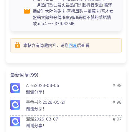
一月热门歌曲最火最热门洗脑抖音歌曲 循环
播放】大陸熱歌 抖音榜單歌曲推薦 抖音才女
盤點大勢熱歌傳唱度都超高聽不膩的華語情
歌.mp4 --- 379.62MB
本帖含有隐藏内容，请您
回复
后查看
最新回复(99)
Allen
2026-06-05
# 99
谢谢分享！
墨香书韵
2026-05-21
# 98
谢谢分享！
溜溜
2026-03-07
# 97
谢谢分享！