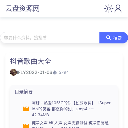
云盘资源网
想要什么资料，搜搜看！
搜索
抖音歌曲大全
IFLY
2022-01-06
2794
目录摘要
阿肆 - 熱愛105°C的你【動態歌詞】「Super
Idol的笑容 都沒你的甜」♪.mp4 ---
42.34MB
纯净女声 hifi人声 女声天籁测试 纯净伤感磁