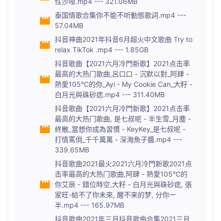
性沙哑.mp4 --- 321.06MB
泰国情歌合集你不能不听動態歌詞.mp4 ---
57.04MB
抖音神曲2021年抖音6月超火中文歌曲 Try to
relax TikTok .mp4 --- 1.85GB
抖音歌曲【2021六月冷門新歌】2021点击率
最高的大热门歌曲,呂口口 - 沉默以對_阿肆 -
熱愛105°C的你_Ayi - My Cookie Can_大籽 -
白月光與硃砂痣.mp4 --- 311.40MB
抖音歌曲【2021六月冷門新歌】2021点击率
最高的大热门歌曲, 是七叔呢 - 半生雪_月塵 -
終散_當想你成為習慣 - KeyKey_是七叔呢 -
打情罵俏_千千萬萬 - 深海魚子醬.mp4 ---
339.65MB
抖音歌曲2021最火2021六月冷門新歌2021点
击率最高的大热门歌曲,阿肆 - 熱愛105°C的
你艾辰 - 錯位時空,大籽 - 白月光與硃砂痣, 張
家旺-給不了你未來, 醒不来的梦, 分你一
半.mp4 --- 165.97MB
抖音歌曲2021年三月抖音歌曲合集2021三月