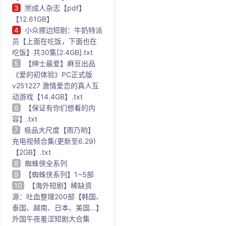
3
🈲成人杂志【pdf】
【12.61GB】
4
小众擦边短剧：牛奶特派
员【上面在吃饭，下面也在
吃饭】共30集[2.4GB].txt
5
【绅士最爱】麻豆出品
《爱的初体验》PC正式版
v251227 激情爱恋的真人互
动游戏【14.4GB】.txt
6
【保证有你们想看的内
容】.txt
7
极品大尺度【雨乃哟】
充电视频合集(更新至6.29)
【2GB】.txt
8
蜘蛛侠全系列
9
【蜘蛛侠系列】1~5部
10
【海外短剧】稀缺资
源：吐血整理200部【韩国、
泰国、越南、日本、美国...】
外国午夜羞涩短剧大合集