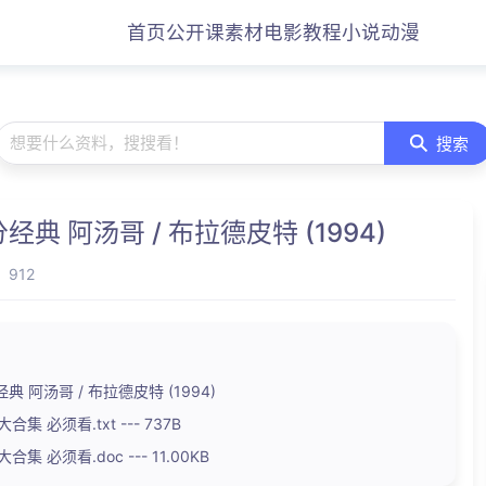
首页
公开课
素材
电影
教程
小说
动漫
想要什么资料，搜搜看！
搜索
 阿汤哥 / 布拉德皮特 (1994)
912
 阿汤哥 / 布拉德皮特 (1994)
集 必须看.txt --- 737B
集 必须看.doc --- 11.00KB