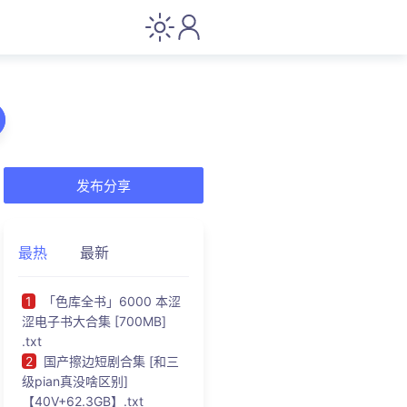
发布分享
最热
最新
1
「色库全书」6000 本涩
涩电子书大合集 [700MB]
.txt
2
国产擦边短剧合集 [和三
级pian真没啥区别]
【40V+62.3GB】.txt