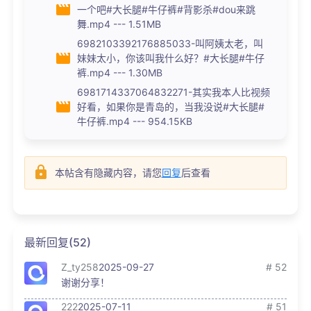
一个吧#大长腿#牛仔裤#背影杀#dou来跳
舞.mp4 --- 1.51MB
6982103392176885033-叫阿姨太老，叫
妹妹太小，你该叫我什么好？#大长腿#牛仔
裤.mp4 --- 1.30MB
6981714337064832271-其实我本人比视频
好看，如果你是青岛的，当我没说#大长腿#
牛仔裤.mp4 --- 954.15KB
本帖含有隐藏内容，请您
回复
后查看
最新回复(52)
Z_ty258
2025-09-27
# 52
谢谢分享！
222
2025-07-11
# 51