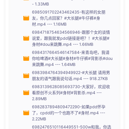
- 1.33MB
6985091702243462435-有这样的女朋
友，你几点回家？#大长腿#牛仔裤#身
材.mp4 --- 1.16MB
6984718754634566946-跟那个女的谈情
说爱，跟我就发pdd链接是吧？！#大长腿#
身材#dou来跳舞.mp4 --- 1.66MB
6984317664546147584-来青岛吧，我请
你哈啤酒#大长腿#身材#牛仔裤#背影杀#dou
来跳舞.mp4 --- 1.64MB
6983984764394949922-#大长腿 请用男
朋友的语气跟我说句话.mp4 --- 918.27KB
6983139628085693730-大家好，欢迎收
看原创不火系列#身材#背影杀.mp4 ---
2.89MB
6982837894809472290-如果pdd怀孕
了，cpdd的一个也跑不了#身材.mp4 ---
2.22MB
6982476510116449551-500w和我，你选