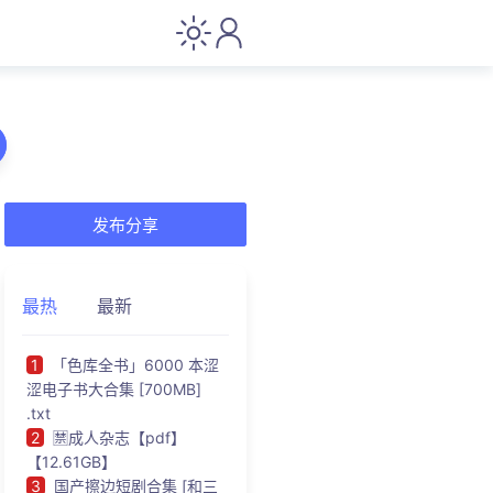
发布分享
最热
最新
1
「色库全书」6000 本涩
涩电子书大合集 [700MB]
.txt
2
🈲成人杂志【pdf】
【12.61GB】
3
国产擦边短剧合集 [和三