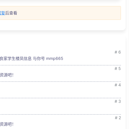
回复
后查看
# 6
良家学生楼凤信息 与你号 mmp665
# 5
资源吧！
# 4
# 3
# 2
资源吧！