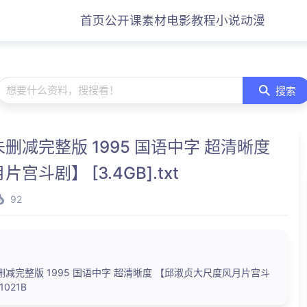
首页
公开课
素材
电影
教程
小说
动漫
想要什么资料，搜搜看！
搜索
减完整版 1995 国语中字 超清晰度
斗剧】 [3.4GB].txt
92
减完整版 1995 国语中字 超清晰度 【邱淑贞大尺度风月片宫斗
 1021B