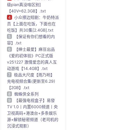
级pian真没啥区别]
【40V+62.3GB】.txt
4
小众擦边短剧：牛奶特派
员【上面在吃饭，下面也在
吃饭】共30集[2.4GB].txt
5
【保证有你们想看的内
容】.txt
6
【绅士最爱】麻豆出品
《爱的初体验》PC正式版
v251227 激情爱恋的真人互
动游戏【14.4GB】.txt
7
极品大尺度【雨乃哟】
充电视频合集(更新至6.29)
【2GB】.txt
8
蜘蛛侠全系列
9
【最强电视盒子】易發
TV 1.0丨内置6000频道丨央
卫视高码+港澳台+多条娱乐
源+解锁秘密频道（老司机的
沉浸式观影）