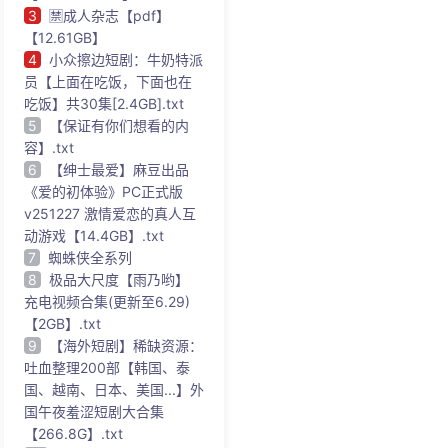
3
🈲成人杂志【pdf】
【12.61GB】
4
小众擦边短剧：牛奶特派
员【上面在吃饭，下面也在
吃饭】共30集[2.4GB].txt
5
【保证有你们想看的内
容】.txt
6
【绅士最爱】麻豆出品
《爱的初体验》PC正式版
v251227 激情爱恋的真人互
动游戏【14.4GB】.txt
7
蜘蛛侠全系列
8
极品大尺度【雨乃哟】
充电视频合集(更新至6.29)
【2GB】.txt
9
【海外短剧】稀缺资源：
吐血整理200部【韩国、泰
国、越南、日本、美国...】外
国午夜羞涩短剧大合集
【266.8G】.txt