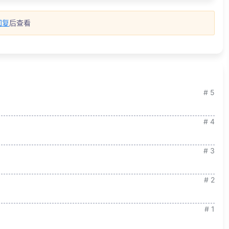
回复
后查看
# 5
# 4
# 3
# 2
# 1