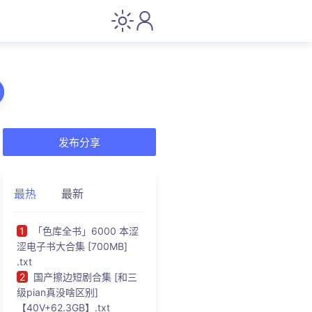
发布分享
最热
最新
1
「色库全书」6000 本涩
涩电子书大合集 [700MB]
.txt
2
国产擦边短剧合集 [和三
级pian真没啥区别]
【40V+62.3GB】.txt