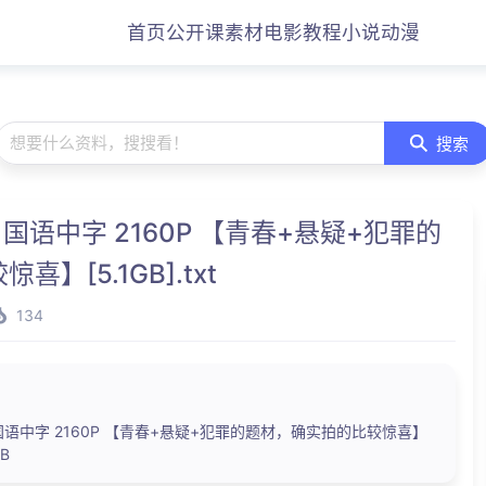
首页
公开课
素材
电影
教程
小说
动漫
想要什么资料，搜搜看！
搜索
 国语中字 2160P 【青春+悬疑+犯罪的
】[5.1GB].txt
134
国语中字 2160P 【青春+悬疑+犯罪的题材，确实拍的比较惊喜】
KB