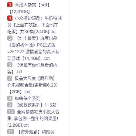
3
🈲成人杂志【pdf】
【12.61GB】
4
小众擦边短剧：牛奶特派
员【上面在吃饭，下面也在
吃饭】共30集[2.4GB].txt
5
【绅士最爱】麻豆出品
《爱的初体验》PC正式版
v251227 激情爱恋的真人互
动游戏【14.4GB】.txt
6
【保证有你们想看的内
容】.txt
7
极品大尺度【雨乃哟】
充电视频合集(更新至6.29)
【2GB】.txt
8
蜘蛛侠全系列
9
【蜘蛛侠系列】1~5部
10
全网精选宅男小说大合
集, 承包你一整年的阅读量！
[2.2GB].txt
11
【海外短剧】稀缺资