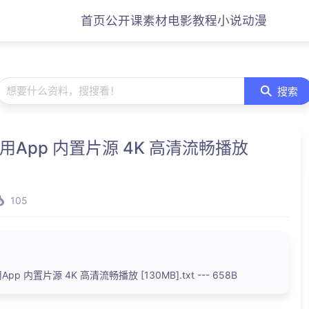
首页
公开课
素材
电影
教程
小说
动漫
想要什么资料，搜搜看！
搜索
用App 内置片源 4K 高清流畅播放
105
p 内置片源 4K 高清流畅播放 [130MB].txt --- 658B