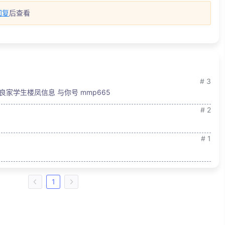
回复
后查看
# 3
良家学生楼凤信息 与你号 mmp665
# 2
# 1
1