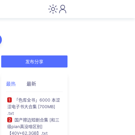
发布分享
最热
最新
1
「色库全书」6000 本涩
涩电子书大合集 [700MB]
.txt
2
国产擦边短剧合集 [和三
级pian真没啥区别]
【40V+62.3GB】.txt