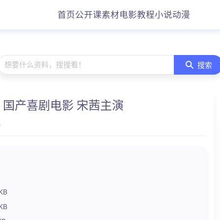
首页
公开课
素材
电影
教程
小说
动漫
想要什么资料，搜搜看！
搜索
6 国产喜剧电影 宋茜主演
5
1KB
8KB