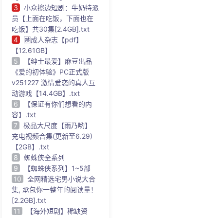
3
小众擦边短剧：牛奶特派
员【上面在吃饭，下面也在
吃饭】共30集[2.4GB].txt
4
🈲成人杂志【pdf】
【12.61GB】
5
【绅士最爱】麻豆出品
《爱的初体验》PC正式版
v251227 激情爱恋的真人互
动游戏【14.4GB】.txt
6
【保证有你们想看的内
容】.txt
7
极品大尺度【雨乃哟】
充电视频合集(更新至6.29)
【2GB】.txt
8
蜘蛛侠全系列
9
【蜘蛛侠系列】1~5部
10
全网精选宅男小说大合
集, 承包你一整年的阅读量！
[2.2GB].txt
11
【海外短剧】稀缺资