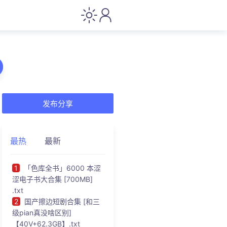
发布分享
最热
最新
1
「色库全书」6000 本涩
涩电子书大合集 [700MB]
.txt
2
国产擦边短剧合集 [和三
级pian真没啥区别]
【40V+62.3GB】.txt