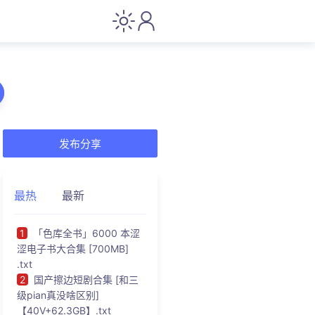
发布分享
最热
最新
1
「色库全书」6000 本涩
涩电子书大合集 [700MB]
.txt
2
国产擦边短剧合集 [和三
级pian真没啥区别]
【40V+62.3GB】.txt