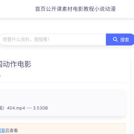
首页
公开课
素材
电影
教程
小说
动漫
想要什么资料，搜搜看！
搜索
美国动作电影
5
英）404.mp4 --- 3.53GB
回复
后查看