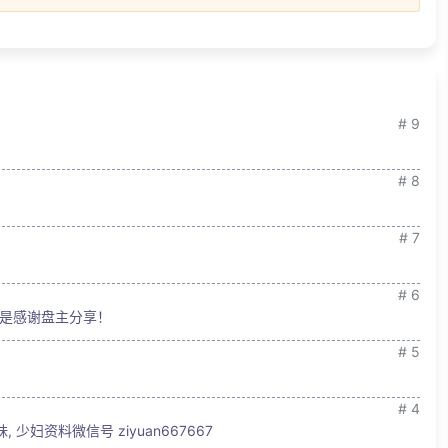
# 9
# 8
# 7
# 6
是感谢盘主分享！
# 5
# 4
 少妇资料微信号 ziyuan667667