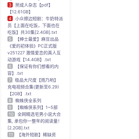
3
🈲成人杂志【pdf】
【12.61GB】
4
小众擦边短剧：牛奶特派
员【上面在吃饭，下面也在
吃饭】共30集[2.4GB].txt
5
【绅士最爱】麻豆出品
《爱的初体验》PC正式版
v251227 激情爱恋的真人互
动游戏【14.4GB】.txt
6
【保证有你们想看的内
容】.txt
7
极品大尺度【雨乃哟】
充电视频合集(更新至6.29)
【2GB】.txt
8
蜘蛛侠全系列
9
【蜘蛛侠系列】1~5部
10
全网精选宅男小说大合
集, 承包你一整年的阅读量！
[2.2GB].txt
11
【海外短剧】稀缺资