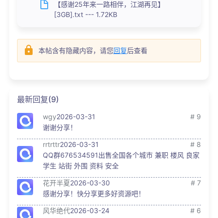
【感谢25年来一路相伴，江湖再见】
[3GB].txt --- 1.72KB
本帖含有隐藏内容，请您
回复
后查看
最新回复(9)
wgy
2026-03-31
# 9
谢谢分享！
rrtrttr
2026-03-31
# 8
QQ群676534591出售全国各个城市 兼职 楼风 良家
学生 站街 外围 资料 安全
花开半夏
2026-03-30
# 7
感谢分享！快分享更多好资源吧！
风华绝代
2026-03-24
# 6