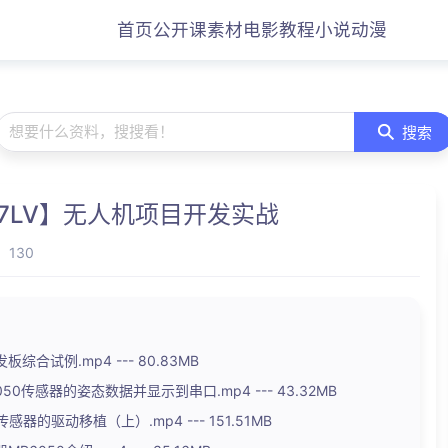
首页
公开课
素材
电影
教程
小说
动漫
想要什么资料，搜搜看！
搜索
1D7LV】无人机项目开发实战
130
板综合试例.mp4 --- 80.83MB
6050传感器的姿态数据并显示到串口.mp4 --- 43.32MB
0传感器的驱动移植（上）.mp4 --- 151.51MB