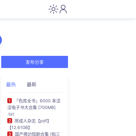
发布分享
最热
最新
1
「色库全书」6000 本涩
涩电子书大合集 [700MB]
.txt
2
🈲成人杂志【pdf】
【12.61GB】
3
国产擦边短剧合集 [和三