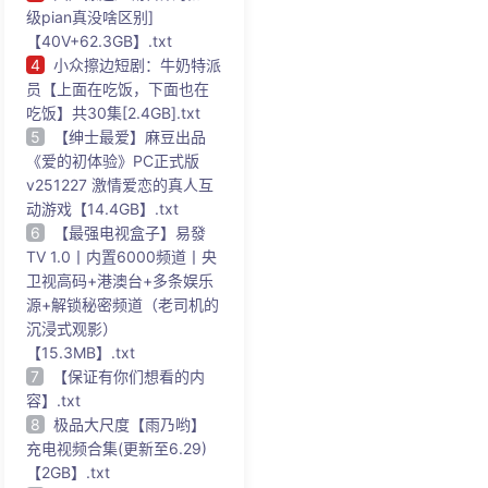
级pian真没啥区别]
【40V+62.3GB】.txt
4
小众擦边短剧：牛奶特派
员【上面在吃饭，下面也在
吃饭】共30集[2.4GB].txt
5
【绅士最爱】麻豆出品
《爱的初体验》PC正式版
v251227 激情爱恋的真人互
动游戏【14.4GB】.txt
6
【最强电视盒子】易發
TV 1.0丨内置6000频道丨央
卫视高码+港澳台+多条娱乐
源+解锁秘密频道（老司机的
沉浸式观影）
【15.3MB】.txt
7
【保证有你们想看的内
容】.txt
8
极品大尺度【雨乃哟】
充电视频合集(更新至6.29)
【2GB】.txt