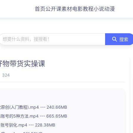
首页
公开课
素材
电影
教程
小说
动漫
想要什么资料，搜搜看！
搜索
好物带货实操课
324
(入门教程).mp4 --- 240.66MB
的5种方法.mp4 --- 665.65MB
驯化.mp4 --- 228.38MB