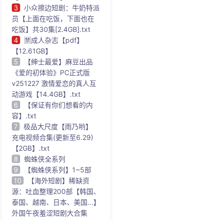
3
小众擦边短剧：牛奶特派
员【上面在吃饭，下面也在
吃饭】共30集[2.4GB].txt
4
🈲成人杂志【pdf】
【12.61GB】
5
【绅士最爱】麻豆出品
《爱的初体验》PC正式版
v251227 激情爱恋的真人互
动游戏【14.4GB】.txt
6
【保证有你们想看的内
容】.txt
7
极品大尺度【雨乃哟】
充电视频合集(更新至6.29)
【2GB】.txt
8
蜘蛛侠全系列
9
【蜘蛛侠系列】1~5部
10
【海外短剧】稀缺资
源：吐血整理200部【韩国、
泰国、越南、日本、美国...】
外国午夜羞涩短剧大合集