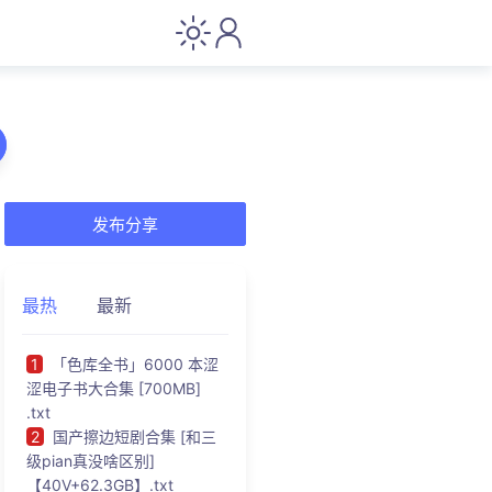
发布分享
最热
最新
1
「色库全书」6000 本涩
涩电子书大合集 [700MB]
.txt
2
国产擦边短剧合集 [和三
级pian真没啥区别]
【40V+62.3GB】.txt