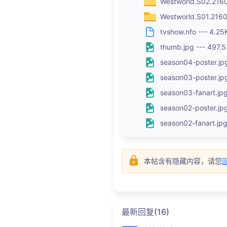
Westworld.S02.216
Westworld.S01.216
tvshow.nfo --- 4.25
thumb.jpg --- 497.
season04-poster.jp
season03-poster.jp
season03-fanart.jpg
season02-poster.jp
season02-fanart.jp
本帖含有隐藏内容，请您
最新回复(16)