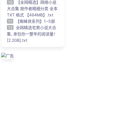
10
【全网精选】网络小说
大合集 按作者精细分类 全本
TXT 格式 【494MB】.txt
11
【蜘蛛侠系列】1~5部
12
全网精选宅男小说大合
集, 承包你一整年的阅读量！
[2.2GB].txt
广告