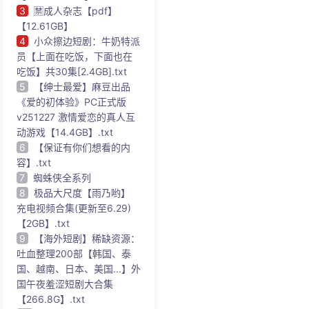
3
🈲成人杂志【pdf】
【12.61GB】
4
小众擦边短剧：牛奶特派
员【上面在吃饭，下面也在
吃饭】共30集[2.4GB].txt
5
【绅士最爱】麻豆出品
《爱的初体验》PC正式版
v251227 激情爱恋的真人互
动游戏【14.4GB】.txt
6
【保证有你们想看的内
容】.txt
7
蜘蛛侠全系列
8
极品大尺度【雨乃哟】
充电视频合集(更新至6.29)
【2GB】.txt
9
【海外短剧】稀缺资源：
吐血整理200部【韩国、泰
国、越南、日本、美国...】外
国午夜羞涩短剧大合集
【266.8G】.txt