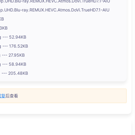
0p.UHD.Blu-ray.REMUX.HEVC.Atmos.DoVi.TrueHD7.1-AIU
0p.UHD.Blu-ray.REMUX.HEVC.Atmos.DoVi.TrueHD7.1-AIU
KB
53KB
g --- 52.94KB
g --- 176.52KB
 --- 27.95KB
g --- 58.94KB
g --- 205.48KB
回复
后查看