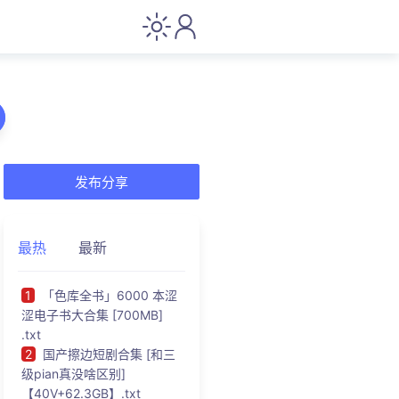
发布分享
最热
最新
1
「色库全书」6000 本涩
涩电子书大合集 [700MB]
.txt
2
国产擦边短剧合集 [和三
级pian真没啥区别]
【40V+62.3GB】.txt