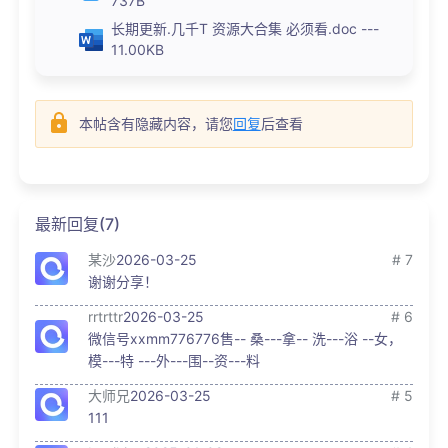
737B
长期更新.几千T 资源大合集 必须看.doc ---
11.00KB
本帖含有隐藏内容，请您
回复
后查看
最新回复(7)
某沙
2026-03-25
# 7
谢谢分享！
rrtrttr
2026-03-25
# 6
微信号xxmm776776售-- 桑---拿-- 洗---浴 --女，
模---特 ---外---围--资---料
大师兄
2026-03-25
# 5
111