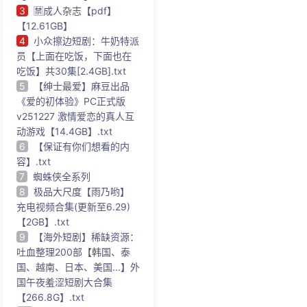
3
🈲成人杂志【pdf】
【12.61GB】
4
小众擦边短剧：牛奶特派
员【上面在吃饭，下面也在
吃饭】共30集[2.4GB].txt
5
【绅士最爱】麻豆出品
《爱的初体验》PC正式版
v251227 激情爱恋的真人互
动游戏【14.4GB】.txt
6
【保证有你们想看的内
容】.txt
7
蜘蛛侠全系列
8
极品大尺度【雨乃哟】
充电视频合集(更新至6.29)
【2GB】.txt
9
【海外短剧】稀缺资源：
吐血整理200部【韩国、泰
国、越南、日本、美国...】外
国午夜羞涩短剧大合集
【266.8G】.txt