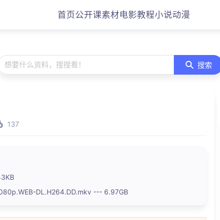
首页
公开课
素材
电影
教程
小说
动漫
想要什么资料，搜搜看！
搜索
137
43KB
1080p.WEB-DL.H264.DD.mkv --- 6.97GB