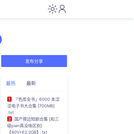
发布分享
最热
最新
1
「色库全书」6000 本涩
涩电子书大合集 [700MB]
.txt
2
国产擦边短剧合集 [和三
级pian真没啥区别]
【40V+62.3GB】.txt