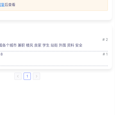
回复
后查看
# 2
全国各个城市 兼职 楼风 良家 学生 站街 外围 资料 安全
18
# 1
1