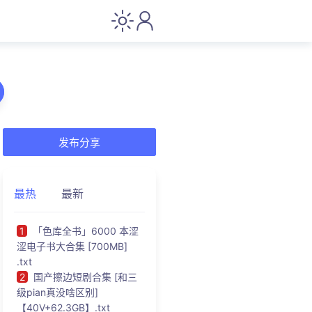
发布分享
最热
最新
1
「色库全书」6000 本涩
涩电子书大合集 [700MB]
.txt
2
国产擦边短剧合集 [和三
级pian真没啥区别]
【40V+62.3GB】.txt