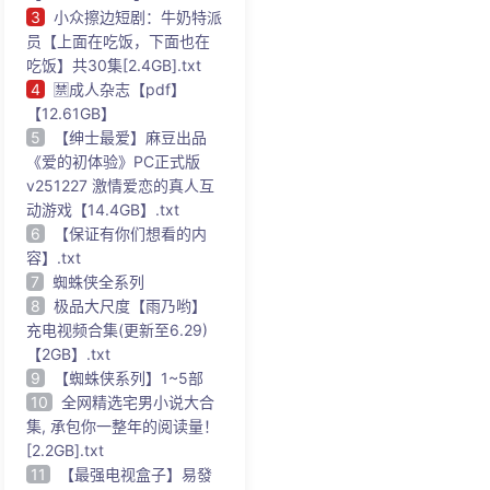
3
小众擦边短剧：牛奶特派
员【上面在吃饭，下面也在
吃饭】共30集[2.4GB].txt
4
🈲成人杂志【pdf】
【12.61GB】
5
【绅士最爱】麻豆出品
《爱的初体验》PC正式版
v251227 激情爱恋的真人互
动游戏【14.4GB】.txt
6
【保证有你们想看的内
容】.txt
7
蜘蛛侠全系列
8
极品大尺度【雨乃哟】
充电视频合集(更新至6.29)
【2GB】.txt
9
【蜘蛛侠系列】1~5部
10
全网精选宅男小说大合
集, 承包你一整年的阅读量！
[2.2GB].txt
11
【最强电视盒子】易發