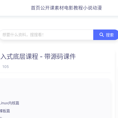
首页
公开课
素材
电影
教程
小说
动漫
想要什么资料，搜搜看！
搜索
oid嵌入式底层课程 - 带源码课件
105
Linux内核篇
-裸板篇