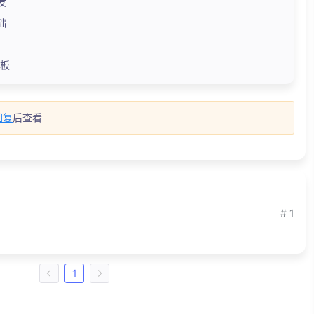
发
础
发板
回复
后查看
# 1
1