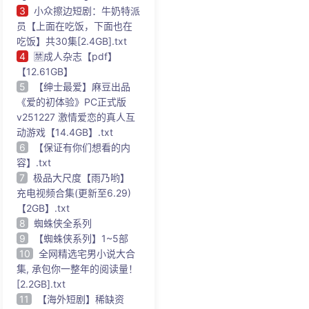
3
小众擦边短剧：牛奶特派
员【上面在吃饭，下面也在
吃饭】共30集[2.4GB].txt
4
🈲成人杂志【pdf】
【12.61GB】
5
【绅士最爱】麻豆出品
《爱的初体验》PC正式版
v251227 激情爱恋的真人互
动游戏【14.4GB】.txt
6
【保证有你们想看的内
容】.txt
7
极品大尺度【雨乃哟】
充电视频合集(更新至6.29)
【2GB】.txt
8
蜘蛛侠全系列
9
【蜘蛛侠系列】1~5部
10
全网精选宅男小说大合
集, 承包你一整年的阅读量！
[2.2GB].txt
11
【海外短剧】稀缺资