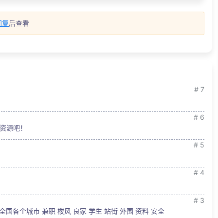
回复
后查看
# 7
# 6
资源吧！
# 5
# 4
# 3
出售全国各个城市 兼职 楼风 良家 学生 站街 外围 资料 安全