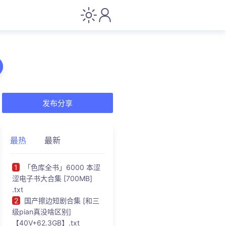
发布分享
最热
最新
1
「色库全书」6000 本涩
涩电子书大合集 [700MB]
.txt
2
国产擦边短剧合集 [和三
级pian真没啥区别]
【40V+62.3GB】.txt