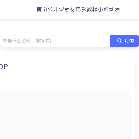
首页
公开课
素材
电影
教程
小说
动漫
想要什么资料，搜搜看！
搜索
0P