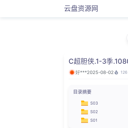
云盘资源网
C超胆侠.1-3季.108
好***
2025-08-02
126
目录摘要
S03
S02
S01