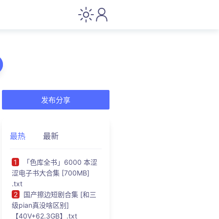
发布分享
最热
最新
1
「色库全书」6000 本涩
涩电子书大合集 [700MB]
.txt
2
国产擦边短剧合集 [和三
级pian真没啥区别]
【40V+62.3GB】.txt