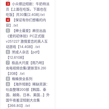
3
小众擦边短剧：牛奶特派
员【上面在吃饭，下面也在
吃饭】共30集[2.4GB].txt
4
【保证有你们想看的内
容】.txt
5
【绅士最爱】麻豆出品
《爱的初体验》PC正式版
v251227 激情爱恋的真人互
动游戏【14.4GB】.txt
6
🈲成人杂志【pdf】
【12.61GB】
7
极品大尺度【雨乃哟】
充电视频合集(更新至6.29)
【2GB】.txt
8
蜘蛛侠全系列
9
【海外短剧】稀缺资源：
吐血整理200部【韩国、泰
国、越南、日本、美国...】外
国午夜羞涩短剧大合集
【266.8G】.txt