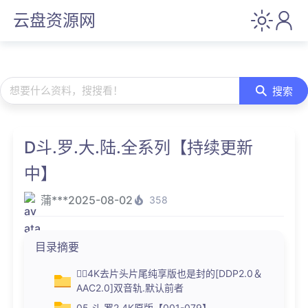
云盘资源网
想要什么资料，搜搜看！
搜索
D斗.罗.大.陆.全系列【持续更新
中】
蒲***
2025-08-02
358
目录摘要
👉🏻4K去片头片尾纯享版也是封的[DDP2.0＆
AAC2.0]双音轨.默认前者
05.斗.罗2.4K原版【001-079】